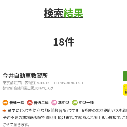
検索
結果
18件
今井自動車教習所
東京都江戸川区瑞江 4-43-15
TEL:03-3670-1401
都営新宿線『瑞江駅』歩いてスグ
普通一種
普通二輪
準中型
中型一種
通学にとっても便利な『駅前教習所』です!! 6系統の無料送迎バスも御利
予約不要の無料託児室も御利用頂けます。笑顔あふれる明るい環境で、ご
させて頂きます。