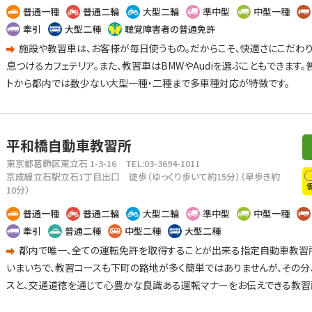
普通一種
普通二輪
大型二輪
準中型
中型一種
牽引
大型二種
聴覚障害者の普通免許
施設や教習車は、お客様が毎日使うもの。だからこそ、快適さにこだわ
息つけるカフェテリア。また、教習車はBMWやAudiを選ぶこともできます。
トから都内では数少ない大型一種・二種まで多車種対応が特徴です。
平和橋自動車教習所
東京都葛飾区東立石 1-3-16
TEL:03-3694-1011
京成線立石駅立石1丁目出口 徒歩（ゆっくり歩いて約15分）（早歩き約
10分）
普通一種
普通二輪
大型二輪
準中型
中型一種
牽引
普通二種
中型二種
大型二種
都内で唯一、全ての運転免許を取得することが出来る指定自動車教習所
いまいちで、教習コースも下町の路地が多く簡単ではありませんが、その分
スと、交通道徳を通じて心豊かな良識ある運転マナーをお伝えできる教習所