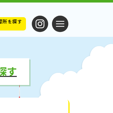
習所を探す
）
探す