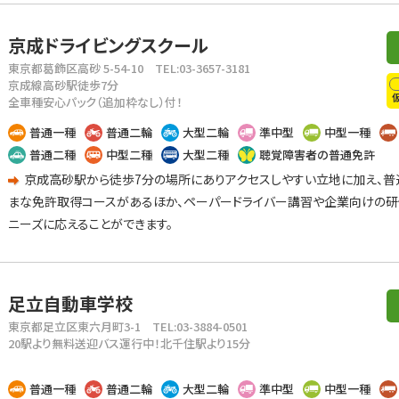
京成ドライビングスクール
東京都葛飾区高砂 5-54-10
TEL:03-3657-3181
京成線高砂駅徒歩7分
全車種安心パック（追加枠なし）付！
普通一種
普通二輪
大型二輪
準中型
中型一種
普通二種
中型二種
大型二種
聴覚障害者の普通免許
京成高砂駅から徒歩7分の場所にありアクセスしやすい立地に加え、普
まな免許取得コースがあるほか、ペーパードライバー講習や企業向けの研
ニーズに応えることができます。
足立自動車学校
東京都足立区東六月町3-1
TEL:03-3884-0501
20駅より無料送迎バス運行中！北千住駅より15分
普通一種
普通二輪
大型二輪
準中型
中型一種