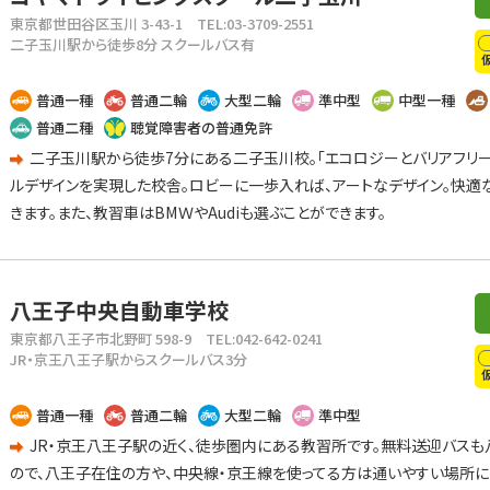
東京都世田谷区玉川 3-43-1
TEL:03-3709-2551
二子玉川駅から徒歩8分 スクールバス有
普通一種
普通二輪
大型二輪
準中型
中型一種
普通二種
聴覚障害者の普通免許
二子玉川駅から徒歩7分にある二子玉川校。「エコロジーとバリアフリー
ルデザインを実現した校舎。ロビーに一歩入れば、アートなデザイン。快適
きます。また、教習車はBMＷやAudiも選ぶことができます。
八王子中央自動車学校
東京都八王子市北野町 598-9
TEL:042-642-0241
JR・京王八王子駅からスクールバス3分
普通一種
普通二輪
大型二輪
準中型
JR・京王八王子駅の近く、徒歩圏内にある教習所です。無料送迎バス
ので、八王子在住の方や、中央線・京王線を使ってる方は通いやすい場所に