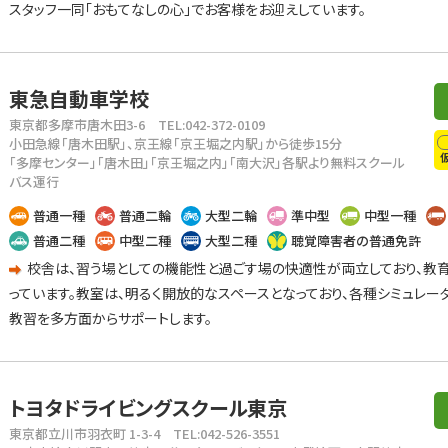
スタッフ一同「おもてなしの心」でお客様をお迎えしています。
東急自動車学校
東京都多摩市唐木田3-6
TEL:042-372-0109
小田急線「唐木田駅」、京王線「京王堀之内駅」から徒歩15分
「多摩センター」「唐木田」「京王堀之内」「南大沢」各駅より無料スクール
バス運行
普通一種
普通二輪
大型二輪
準中型
中型一種
普通二種
中型二種
大型二種
聴覚障害者の普通免許
校舎は、習う場としての機能性と過ごす場の快適性が両立しており、教
っています。教室は、明るく開放的なスペースとなっており、各種シミュレー
教習を多方面からサポートします。
トヨタドライビングスクール東京
東京都立川市羽衣町 1-3-4
TEL:042-526-3551