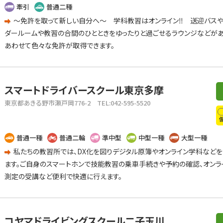
牽引
普通二種
～免許を取って新しい自分へ～ 学科教習はオンライン‼ 送迎バスや
ダールームや教習の合間のひとときをゆったりと過ごせるラウンジなどがあ
あわせて色々な免許が取得できます。
スマートドライバースクール東京多摩
東京都あきる野市瀬戸岡776-2
TEL:042-595-5520
普通一種
普通二輪
準中型
中型一種
大型一種
私たちの教習所では、DX化を図りデジタル原簿やオンライン学科など
ます。ご自身のスマートホンで技能教習の乗車手続きや予約の確認、オンラ
測定の受講など便利で快適に行えます。
コヤマドライビングスクール二子玉川