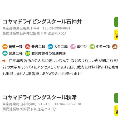
コヤマドライビングスクール石神井
東京都練馬区谷原 1-4-4
TEL:03-3996-0671
西武池袋線石神井公園駅下車 送迎バス5分
普通一種
普通二輪
大型二輪
準中型
中型一種
普通二種
聴覚障害者の普通免許
「自動車教習所がこんなに楽しいなんて」などのうれしい声が聞かれます
22の大学キャンパスにアクセスしています。また、館内には無料Wi-Fiを
も退屈しません。教習車はBMWやAudiも選べます！
コヤマドライビングスクール秋津
東京都東村山市秋津町 3-15-18
TEL:042-396-7070
西武池袋線所沢駅下車 送迎バス5分