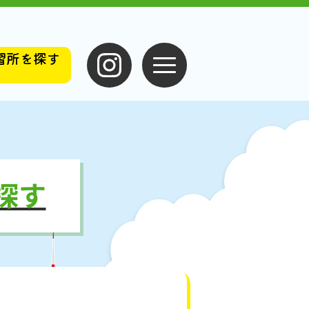
習所を探す
）
探す